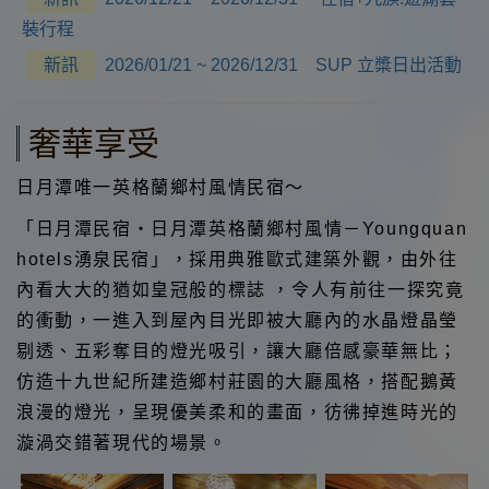
裝行程
新訊
2026/01/21 ~ 2026/12/31 SUP 立槳日出活動
奢華享受
日月潭唯一英格蘭鄉村風情民宿～
「日月潭民宿‧日月潭英格蘭鄉村風情－Youngquan
hotels湧泉民宿」，採用典雅歐式建築外觀，由外往
內看大大的猶如皇冠般的標誌 ，令人有前往一探究竟
的衝動，一進入到屋內目光即被大廳內的水晶燈晶瑩
剔透、五彩奪目的燈光吸引，讓大廳倍感豪華無比；
仿造十九世紀所建造鄉村莊園的大廳風格，搭配鵝黃
浪漫的燈光，呈現優美柔和的畫面，彷彿掉進時光的
漩渦交錯著現代的場景。