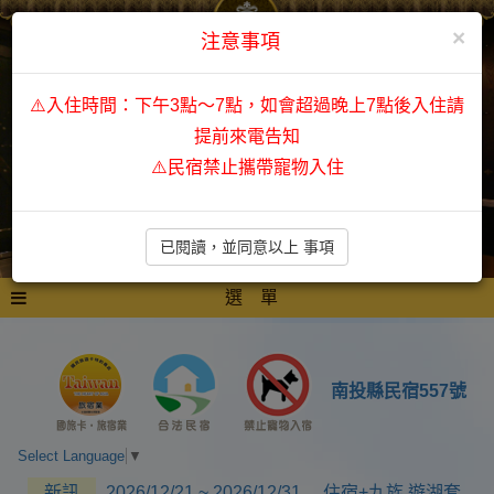
×
注意事項
⚠️入住時間：下午3點～7點，如會超過晚上7點後入住請
提前來電告知
⚠️民宿禁止攜帶寵物入住
已閱讀，並同意以上 事項
選 單
南投縣民宿557號
Select Language
▼
新訊
2026/12/21 ~ 2026/12/31 住宿+九族.遊湖套