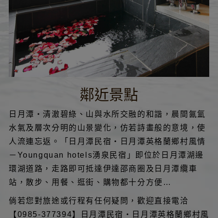
鄰近景點
日月潭‧清澈碧綠、山與水所交融的和諧，晨間氤氳
水氣及層次分明的山景變化，仿若詩畫般的意境，使
人流連忘返。「日月潭民宿‧日月潭英格蘭鄉村風情
－Youngquan hotels湧泉民宿」即位於日月潭湖邊
環湖道路，走路即可抵達伊達邵商圈及日月潭纜車
站，散步、用餐、逛街、購物都十分方便…
倘若您對旅途或行程有任何疑問，歡迎直接電洽
【0985-377394】日月潭民宿‧日月潭英格蘭鄉村風